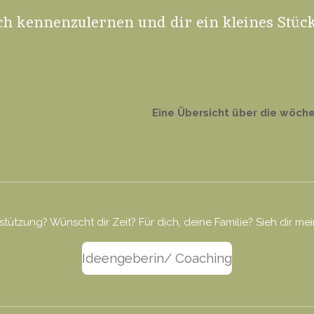
ch kennenzulernen und dir ein kleines Stüc
Eine Übersicht über die wöch
ützung? Wünscht dir Zeit? Für dich, deine Familie? Sieh dir me
Ideengeberin/ Coaching