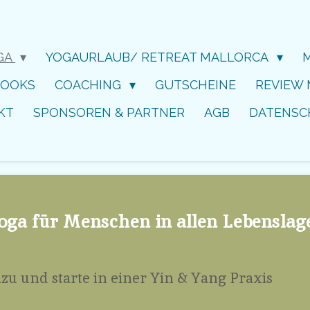
GA
YOGAURLAUB/ RETREAT MALLORCA
BOOKS
COACHING
GUTSCHEINE
REVIEW
KT
SPONSOREN & PARTNER
AGB
DATENSC
oga für Menschen in allen Lebenslag
zu und starte in einer Yin & Yang Praxis