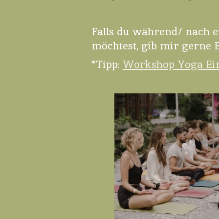
Falls du während/ nach 
möchtest, gib mir gerne B
*Tipp:
Workshop Yoga Ein