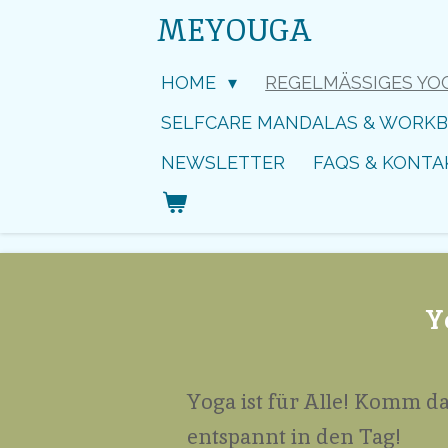
MEYOUGA
Zum
Hauptinhalt
springen
HOME
REGELMÄSSIGES YO
SELFCARE MANDALAS & WORK
NEWSLETTER
FAQS & KONTA
Y
Yoga ist für Alle! Komm da
entspannt in den Tag!