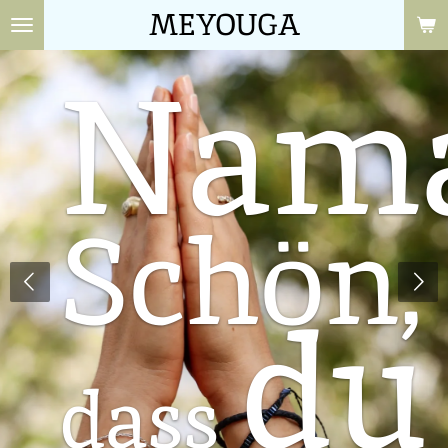
MEYOUGA
Zum
Hauptinhalt
Nama
springen
Schön,
du
dass