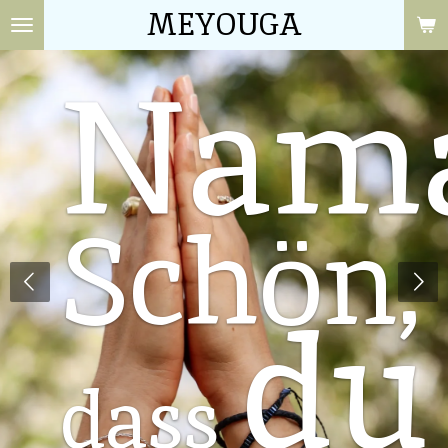
MEYOUGA
Zum
Hauptinhalt
Nama
springen
Schön,
du
dass