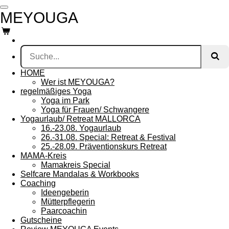
Zum
MEYOUGA
Hauptinhalt
springen
HOME
Wer ist MEYOUGA?
regelmäßiges Yoga
Yoga im Park
Yoga für Frauen/ Schwangere
Yogaurlaub/ Retreat MALLORCA
16.-23.08. Yogaurlaub
26.-31.08. Special: Retreat & Festival
25.-28.09. Präventionskurs Retreat
MAMA-Kreis
Mamakreis Special
Selfcare Mandalas & Workbooks
Coaching
Ideengeberin
Mütterpflegerin
Paarcoachin
Gutscheine