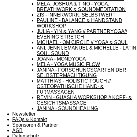
MELA, JOSHUA & TINO - YOGA,
BREATHWORK & SOUNDMEDITATION
ZIS - INNERWORK: SELBSTWERT
PAULINE - BALANCE & HANDSTAND
WORKSHOP
JULIA - YIN & YANG // PARTNERYOGA//
EVENING STRETCH
MICHAEL - OM CIRCLE // YOGA & SOUL
ANI, JENNI, EMANUEL & MICHELLE - LATIN
SOUL SOUND
JOANA - MONDYOGA
MELA - YOGA MUSIC FLOW
JANINA - FORSCHUNGSGARTEN DER
SELBSTERMÄCHTIGUNG
MATTHIAS - HOLISTIC TOUCH //
OSTEOPATHISCHE HAND- &
FUßMASSAGEN
REVIN - GUASHA WORKSHOP // KOPF- &
GESICHTSMASSAGE
JANINA - SOUNDHEALING
Newsletter
FAQs & Kontakt
Sponsoren & Partner
AGB
Datenschutz