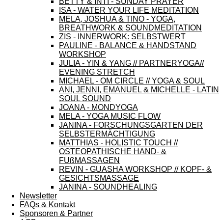
BETTY & INTI - SUNDAY PRAYER
ISA - WATER YOUR LIFE MEDITATION
MELA, JOSHUA & TINO - YOGA,
BREATHWORK & SOUNDMEDITATION
ZIS - INNERWORK: SELBSTWERT
PAULINE - BALANCE & HANDSTAND
WORKSHOP
JULIA - YIN & YANG // PARTNERYOGA//
EVENING STRETCH
MICHAEL - OM CIRCLE // YOGA & SOUL
ANI, JENNI, EMANUEL & MICHELLE - LATIN
SOUL SOUND
JOANA - MONDYOGA
MELA - YOGA MUSIC FLOW
JANINA - FORSCHUNGSGARTEN DER
SELBSTERMÄCHTIGUNG
MATTHIAS - HOLISTIC TOUCH //
OSTEOPATHISCHE HAND- &
FUßMASSAGEN
REVIN - GUASHA WORKSHOP // KOPF- &
GESICHTSMASSAGE
JANINA - SOUNDHEALING
Newsletter
FAQs & Kontakt
Sponsoren & Partner