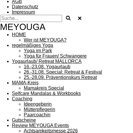
AGB
Datenschutz
Impressum
MEYOUGA
HOME
Wer ist MEYOUGA?
regelmäßiges Yoga
Yoga im Park
Yoga für Frauen/ Schwangere
Yogaurlaub/ Retreat MALLORCA
16.-23.08. Yogaurlaub
26.-31.08. Special: Retreat & Festival
25.-28.09. Präventionskurs Retreat
MAMA-Kreis
Mamakreis Special
Selfcare Mandalas & Workbooks
Coaching
Ideengeberin
Mütterpflegerin
Paarcoachin
Gutscheine
Review MEYOUGA Events
Achtsamkeitsmesse 2026