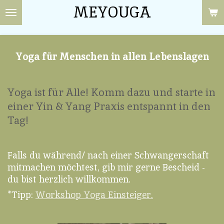
MEYOUGA
Zum
Hauptinhalt
springen
Yoga für Menschen in allen Lebenslagen
Yoga ist für Alle! Komm dazu und starte in
einer Yin & Yang Praxis entspannt in den
Tag!
Falls du während/ nach einer Schwangerschaft
mitmachen möchtest, gib mir gerne Bescheid -
du bist herzlich willkommen.
*Tipp:
Workshop Yoga Einsteiger.